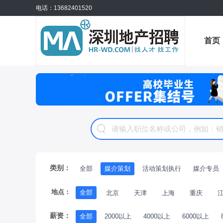
电话：13682401520
首页
公招
类别：
全部
媒介策划
活动策划执行
媒介专员
地点：
全部
北京
天津
上海
重庆
薪资：
全部
2000以上
4000以上
6000以上