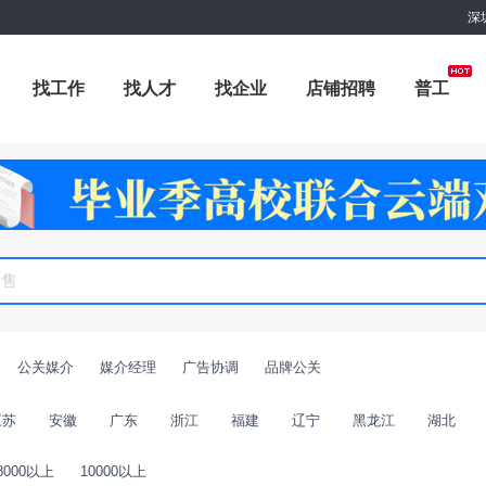
深
找工作
找人才
找企业
店铺招聘
普工
职位专题
商城
附近职位
工具箱
赏金招聘
公关媒介
媒介经理
广告协调
品牌公关
江苏
安徽
广东
浙江
福建
辽宁
黑龙江
湖北
8000以上
10000以上