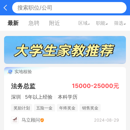
最新
急聘
附近
区域
职能
筛选
实地核验
15000-25000元
法务总监
深圳
5年以上经验
本科学历
奖励计划
五险一金
年终奖金
销售奖金
休假制度
法定节假日
综合补贴
马立顾问
2024-08-29