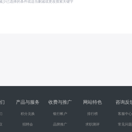
减少已选择的条件或适当删减或更改搜索关键字
们
产品与服务
收费与推广
网站特色
咨询反
们
积分兑换
银行帐户
排行榜
客服中心
议
招聘会
品牌推广
求职测评
常见问题