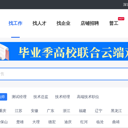
深
找工作
找人才
找企业
店铺招聘
普工
职位专题
商城
附近职位
工具箱
赏金招聘
构师
测试经理
技术总监
技术经理
高端技术职位
重庆
江苏
安徽
广东
浙江
福建
辽宁
黑龙江
保山
楚雄
大理
德宏
迪庆
红河
临沧
曲靖