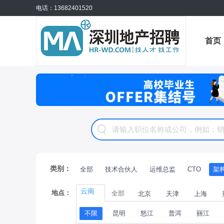
电话：13682401520
首页
公招
类别：
全部
技术合伙人
运维总监
CTO
架
云南
地点：
全部
北京
天津
上海
不限
昆明
怒江
普洱
丽江