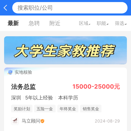
最新
急聘
附近
区域
职能
筛选
实地核验
15000-25000元
法务总监
深圳
5年以上经验
本科学历
奖励计划
五险一金
年终奖金
销售奖金
休假制度
法定节假日
综合补贴
马立顾问
2024-08-29