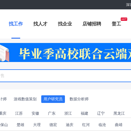
深
找工作
找人才
找企业
店铺招聘
普工
职位专题
商城
附近职位
工具箱
赏金招聘
设计师
游戏数值策划
用户研究员
数据分析师
重庆
江苏
安徽
广东
浙江
福建
辽宁
黑龙江
保山
楚雄
大理
德宏
迪庆
红河
临沧
曲靖