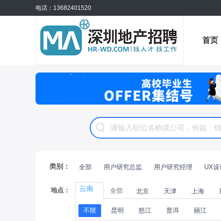
电话：13682401520
首页
公招
类别：
全部
用户研究总监
用户研究经理
UX
云南
地点：
全部
北京
天津
上海
不限
昆明
怒江
普洱
丽江