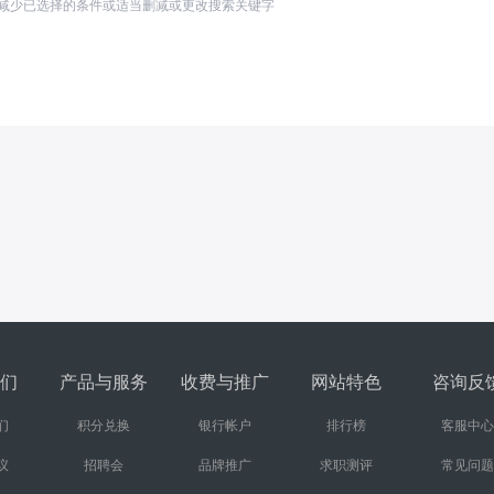
减少已选择的条件或适当删减或更改搜索关键字
们
产品与服务
收费与推广
网站特色
咨询反
们
积分兑换
银行帐户
排行榜
客服中心
议
招聘会
品牌推广
求职测评
常见问题